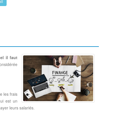
il
el il faut
considérée
e les frais
ui est un
yer leurs salariés.