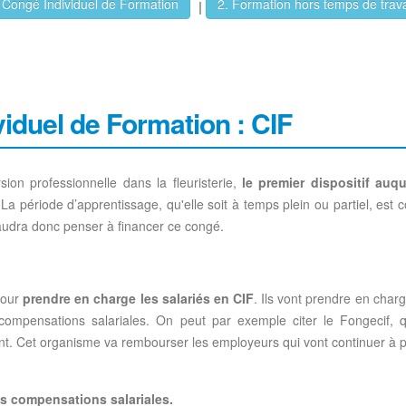
 Congé Individuel de Formation
2. Formation hors temps de trava
|
viduel de Formation : CIF
ion professionnelle dans la fleuristerie,
le premier dispositif auqu
La période d’apprentissage, qu'elle soit à temps plein ou partiel, est 
faudra donc penser à financer ce congé.
pour
prendre en charge les salariés en CIF
. Ils vont prendre en charg
mpensations salariales. On peut par exemple citer le Fongecif, q
nt. Cet organisme va rembourser les employeurs qui vont continuer à pa
es compensations salariales.