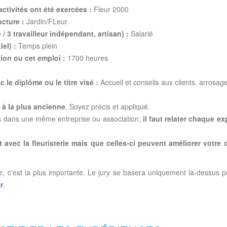
activités ont été exercées :
Fleur 2000
ucture :
Jardin/FLeur
 / 3 travailleur indépendant, artisan) :
Salarié
el) :
Temps plein
ion ou cet emploi :
1700 heures
 le diplôme ou le titre visé :
Accueil et conseils aux clients, arrosa
 à la plus ancienne
. Soyez précis et appliqué.
ois dans une même entreprise ou association,
il faut relater chaque e
 avec la fleuristerie mais que celles-ci peuvent améliorer votre 
ie, c'est la plus importante. Le jury se basera uniquement la-dessus 
r
.