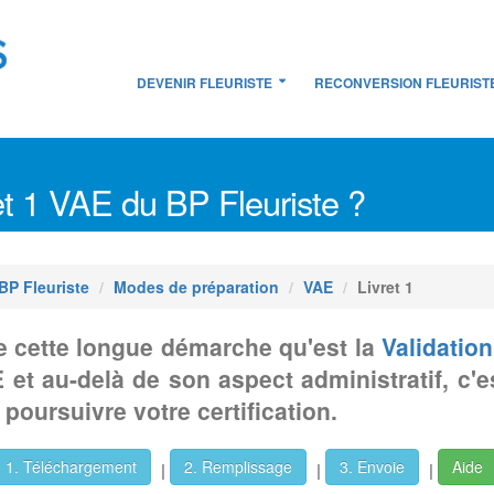
DEVENIR FLEURISTE
RECONVERSION FLEURIST
t 1 VAE du BP Fleuriste ?
BP Fleuriste
Modes de préparation
VAE
Livret 1
 de cette longue démarche qu'est la
Validatio
 et au-delà de son aspect administratif, c'
oursuivre votre certification.
1. Téléchargement
2. Remplissage
3. Envoie
Aide
|
|
|