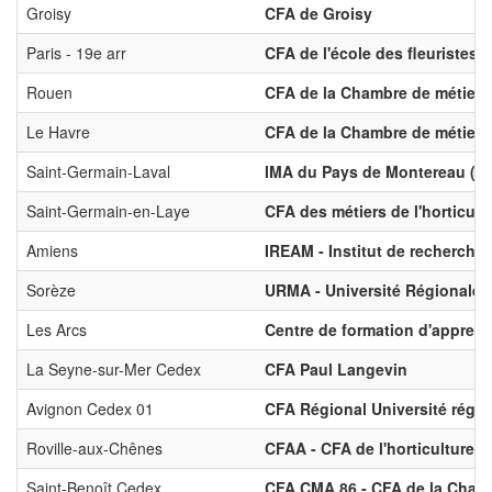
Groisy
CFA de Groisy
Paris - 19e arr
CFA de l'école des fleuristes d
Rouen
CFA de la Chambre de métiers e
Le Havre
CFA de la Chambre de métiers e
Saint-Germain-Laval
IMA du Pays de Montereau (Inst
Saint-Germain-en-Laye
CFA des métiers de l'horticult
Amiens
IREAM - Institut de recherche
Sorèze
URMA - Université Régionale d
Les Arcs
Centre de formation d'apprenti
La Seyne-sur-Mer Cedex
CFA Paul Langevin
Avignon Cedex 01
CFA Régional Université régio
Roville-aux-Chênes
CFAA - CFA de l'horticulture 
Saint-Benoît Cedex
CFA CMA 86 - CFA de la Chambr