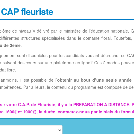
e CAP fleuriste
plôme de niveau V délivré par le ministère de l’éducation nationale. 
ifférentes structures spécialisées dans le domaine floral. Toutefois,
au de 3ème
.
ignement sont disponibles pour les candidats voulant décrocher ce CAP
n suivant des cours sur une plateforme en ligne? Ces 2 modes peuvent
at libre.
anmoins, il est possible de l’
obtenir au bout d’une seule année
compétences. Par ailleurs, le contenu du programme est composé de deu
ssir votre C.A.P. de Fleuriste, il y a la PREPARATION A DISTANCE. 
tre 1600€ et 1900€), la durée, contactez-nous par le biais du formu