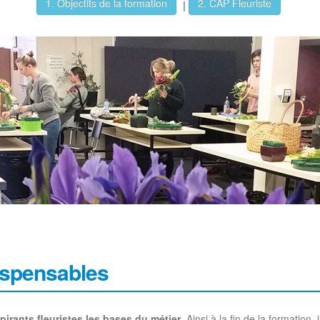
1. Objectifs de la formation
2. CAP Fleuriste
|
ispensables
irants fleuristes les bases du métier
. Ainsi à la fin de la formation, 