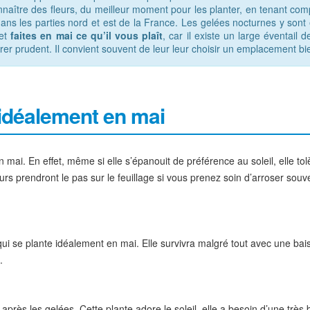
naître des fleurs, du meilleur moment pour les planter, en tenant com
ut dans les parties nord et est de la France. Les gelées nocturnes y son
 et
faites en mai ce qu’il vous plaît
, car il existe un large éventail 
r prudent. Il convient souvent de leur leur choisir un emplacement bien 
 idéalement en mai
n mai. En effet, même si elle s’épanouit de préférence au soleil, elle tol
 prendront le pas sur le feuillage si vous prenez soin d’arroser souv
t qui se plante idéalement en mai. Elle survivra malgré tout avec une bai
.
 après les gelées. Cette plante adore le soleil, elle a besoin d’une très