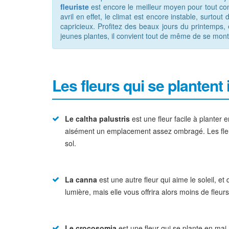
fleuriste
est encore le meilleur moyen pour tout con
avril en effet, le climat est encore instable, surto
capricieux. Profitez des beaux jours du printemps,
jeunes plantes, il convient tout de même de se montre
Les fleurs qui se plantent
Le caltha palustris
est une fleur facile à planter e
aisément un emplacement assez ombragé. Les fleurs
sol.
La canna
est une autre fleur qui aime le soleil, e
lumière, mais elle vous offrira alors moins de fleurs
Le crocosomia
est une fleur qui se plante en mai,