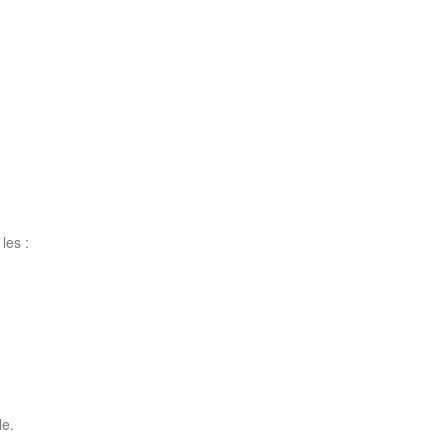
les :
le.