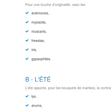
Pour une touche d'originalité, osez les:
anémones,
myosotis,
muscaris,
freesias,
iris,
gypsophiles.
B - L'ÉTÉ
L'été apporte, pour les bouquets de mariées, la contrain
lys,
arums,