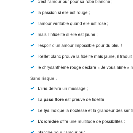
c'est l'amour pur pour sa robe blanche ;
la passion si elle est rouge ;
l'amour véritable quand elle est rose ;
mais l'infidélité si elle est jaune ;
l'espoir d'un amour impossible pour du bleu !
l’œillet blanc prouve la fidélité mais jaune, il traduit
le chrysanthème rouge déclare « Je vous aime » ma
Sans risque :
L'iris
délivre un message ;
La
passiflore
est preuve de fidélité ;
Le
lys
indique la noblesse et la grandeur des sent
L’orchidée
offre une multitude de possibilités :
blanche pour l'amour pur,